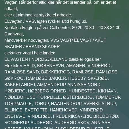
Vagten står derfor altid klar når det brænder på, om er det et
udkald,
eller et almindeligt stykke el arbejde.
ELvagten / VVSvagten rykker altid hurtig ud.
Kontakt elvagten på vor Call center. 80 20 20 80 – 40 33 34 00
Døgnvagt,
håndværker nødvagten. VVS VAGT/ EL VAGT / AKUT
SKADER / BRAND SKADER
elektriker vagt i hele landet:
EL VAGTEN I NORDSJÆLLAND dækker også her.
Elektriker HALD, KØBENHAVN, AMAGER, VINDERØD,
RAMLØSE SAND, BÆKKEKROG, RAMLØSE, RAMLØSE
SØKROG, RAMLØSE BAKKER, HUSEBY, SKÆRØD,
BAKKELANDET, AMMENDRUP, ANNISSE NORD,
HØBJERG, HØBJERG ORNED, HUNDESTED, KIKHAVN,
NØDEBOHUSE, TORPLILLE, ØSTERBJERG, TØMMERUP,
TORPMAGLE, TORUP, HAAGENDRUP, SVERKILSTRUP,
ELLINGE, EVETOFTE, HANEHOVED, VINDERØD
ENGHAVE, VINDERØD, FREDERIKSVÆRK, BREDERØD,
SONNERUP, AUDERØD, AUDERØD SKOV, ANNISSE,
NEJEDE, LYKKESHOLM, ALSØNDERUP, TULSTRUP,