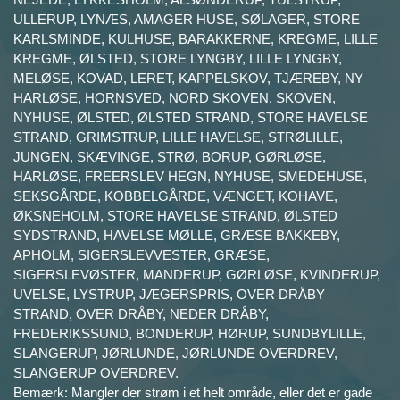
ULLERUP, LYNÆS, AMAGER HUSE, SØLAGER, STORE
KARLSMINDE, KULHUSE, BARAKKERNE, KREGME, LILLE
KREGME, ØLSTED, STORE LYNGBY, LILLE LYNGBY,
MELØSE, KOVAD, LERET, KAPPELSKOV, TJÆREBY, NY
HARLØSE, HORNSVED, NORD SKOVEN, SKOVEN,
NYHUSE, ØLSTED, ØLSTED STRAND, STORE HAVELSE
STRAND, GRIMSTRUP, LILLE HAVELSE, STRØLILLE,
JUNGEN, SKÆVINGE, STRØ, BORUP, GØRLØSE,
HARLØSE, FREERSLEV HEGN, NYHUSE, SMEDEHUSE,
SEKSGÅRDE, KOBBELGÅRDE, VÆNGET, KOHAVE,
ØKSNEHOLM, STORE HAVELSE STRAND, ØLSTED
SYDSTRAND, HAVELSE MØLLE, GRÆSE BAKKEBY,
APHOLM, SIGERSLEVVESTER, GRÆSE,
SIGERSLEVØSTER, MANDERUP, GØRLØSE, KVINDERUP,
UVELSE, LYSTRUP, JÆGERSPRIS, OVER DRÅBY
STRAND, OVER DRÅBY, NEDER DRÅBY,
FREDERIKSSUND, BONDERUP, HØRUP, SUNDBYLILLE,
SLANGERUP, JØRLUNDE, JØRLUNDE OVERDREV,
SLANGERUP OVERDREV.
Bemærk: Mangler der strøm i et helt område, eller det er gade