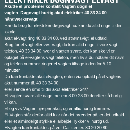
Akutte el problemer kontakt Vagten døgn el
vagten. Døgnvagt hurtig akut elektriker 40 33 34 00
håndværkervagt
Har du brug for elektriker døgnvagt nu. kan du altid ringe til din
lokale
akut el-vagt ring 40 33 34 00, ved strømsvigt, el udfald.
Brug for el-vagt eller vvs-vagt, du kan altid ringe til vore vagt
telefon, 40 33 34 00 hvor el vagten svare, det kan ske vi er
optaget på el-vagtens vagt telefon, men hvis du indtaler dit navn
og telefon nummer, ringer el vagten tilbage inden for 5-10
minutter,
Du kan kontakte akut elvagten, enten via opkald på el vagtens
akut nummer tlf. 40 33 34 00
eller sende en sms til din akut elektriker 24/7
El-vagten svare alle dage mellem 8.00-23.00 derefter så hurtig
vi kan.
El og vvs Vagten hjælper akut, og er altid hurtig fremme.
El-Vagten står derfor altid klar når det brænder på, er det udkald
eller et almindeligt stykke el arbejde, rykker vi hurtig ud.
Elvagten kan kontaktes på vor Call center. 80 20 20 80.